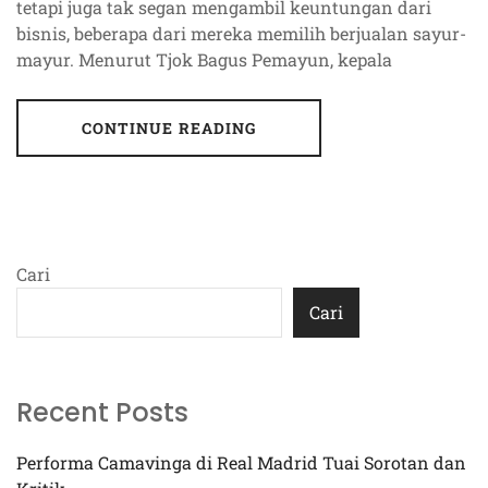
tetapi juga tak segan mengambil keuntungan dari
bisnis, beberapa dari mereka memilih berjualan sayur-
mayur. Menurut Tjok Bagus Pemayun, kepala
CONTINUE READING
Cari
Cari
Recent Posts
Performa Camavinga di Real Madrid Tuai Sorotan dan