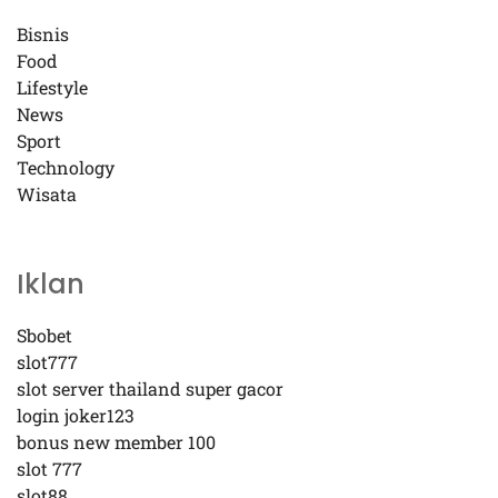
Bisnis
Food
Lifestyle
News
Sport
Technology
Wisata
Iklan
Sbobet
slot777
slot server thailand super gacor
login joker123
bonus new member 100
slot 777
slot88