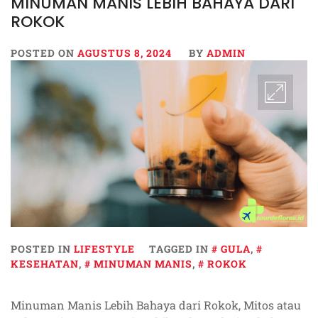
MINUMAN MANIS LEBIH BAHAYA DARI
ROKOK
POSTED ON
AGUSTUS 8, 2024
BY
ADMIN
POSTED IN
LIFESTYLE
TAGGED IN
GULA
,
KESEHATAN
,
MINUMAN MANIS
,
ROKOK
Minuman Manis Lebih Bahaya dari Rokok, Mitos atau