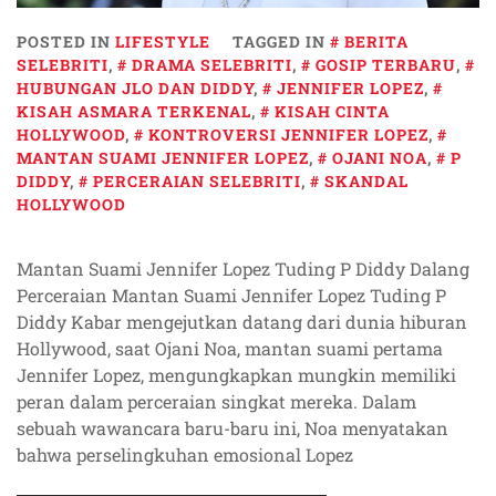
POSTED IN
LIFESTYLE
TAGGED IN
BERITA
SELEBRITI
,
DRAMA SELEBRITI
,
GOSIP TERBARU
,
HUBUNGAN JLO DAN DIDDY
,
JENNIFER LOPEZ
,
KISAH ASMARA TERKENAL
,
KISAH CINTA
HOLLYWOOD
,
KONTROVERSI JENNIFER LOPEZ
,
MANTAN SUAMI JENNIFER LOPEZ
,
OJANI NOA
,
P
DIDDY
,
PERCERAIAN SELEBRITI
,
SKANDAL
HOLLYWOOD
Mantan Suami Jennifer Lopez Tuding P Diddy Dalang
Perceraian Mantan Suami Jennifer Lopez Tuding P
Diddy Kabar mengejutkan datang dari dunia hiburan
Hollywood, saat Ojani Noa, mantan suami pertama
Jennifer Lopez, mengungkapkan mungkin memiliki
peran dalam perceraian singkat mereka. Dalam
sebuah wawancara baru-baru ini, Noa menyatakan
bahwa perselingkuhan emosional Lopez