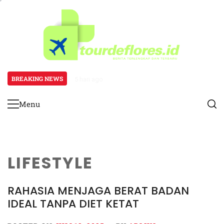
Skip
to
content
BREAKING NEWS
5 hari ago
Endrick Jadi Sorotan Berkat Perform
Menu
Primary
Menu
LIFESTYLE
RAHASIA MENJAGA BERAT BADAN
IDEAL TANPA DIET KETAT