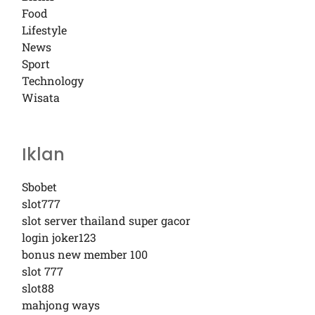
Food
Lifestyle
News
Sport
Technology
Wisata
Iklan
Sbobet
slot777
slot server thailand super gacor
login joker123
bonus new member 100
slot 777
slot88
mahjong ways