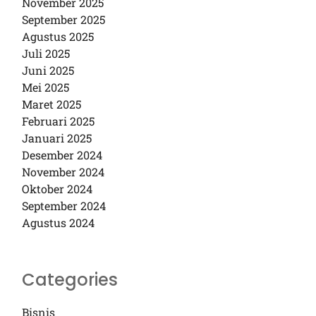
November 2025
September 2025
Agustus 2025
Juli 2025
Juni 2025
Mei 2025
Maret 2025
Februari 2025
Januari 2025
Desember 2024
November 2024
Oktober 2024
September 2024
Agustus 2024
Categories
Bisnis