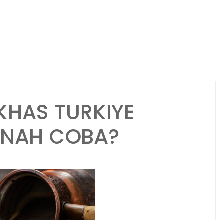
ago
Endrick Jadi Sorotan Berkat Performa Apiknya di Real Madrid
KHAS TURKIYE
RNAH COBA?