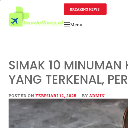
Skip
to
BREAKING NEWS
5 hari 
content
Menu
Primary
Menu
SIMAK 10 MINUMAN 
YANG TERKENAL, PE
POSTED ON
FEBRUARI 12, 2025
BY
ADMIN