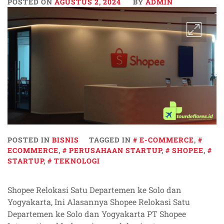
POSTED ON
AGUSTUS 2, 2024
BY
ADMIN
POSTED IN
BISNIS
TAGGED IN
E-COMMERCE
,
ECOMMERCE
,
PERUSAHAAN STARTUP
,
SHOPEE
,
STARTUP
,
TEKNOLOGI
Shopee Relokasi Satu Departemen ke Solo dan
Yogyakarta, Ini Alasannya Shopee Relokasi Satu
Departemen ke Solo dan Yogyakarta PT Shopee