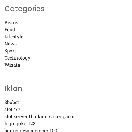
Categories
Bisnis
Food
Lifestyle
News
Sport
Technology
Wisata
Iklan
Sbobet
slot777
slot server thailand super gacor
login joker123
bonus new member 100