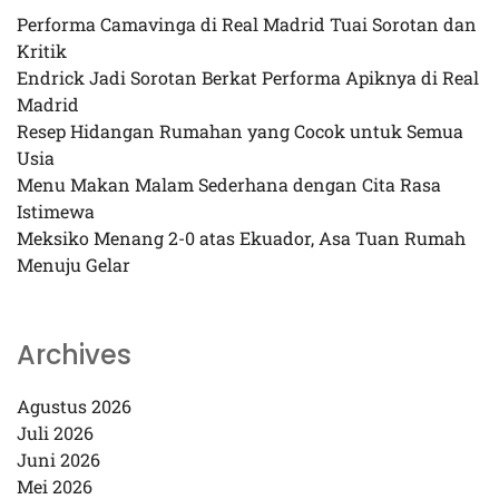
Performa Camavinga di Real Madrid Tuai Sorotan dan
Kritik
Endrick Jadi Sorotan Berkat Performa Apiknya di Real
Madrid
Resep Hidangan Rumahan yang Cocok untuk Semua
Usia
Menu Makan Malam Sederhana dengan Cita Rasa
Istimewa
Meksiko Menang 2-0 atas Ekuador, Asa Tuan Rumah
Menuju Gelar
Archives
Agustus 2026
Juli 2026
Juni 2026
Mei 2026