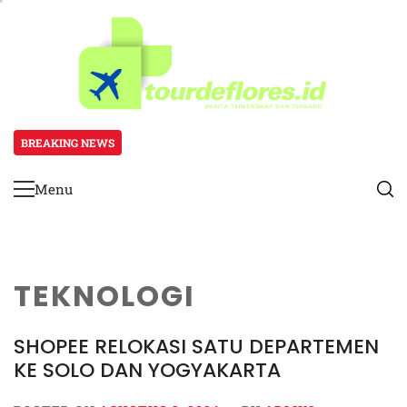
Skip
to
content
BREAKING NEWS
6 hari ago
Endrick Jadi Sorotan Berkat Perform
Menu
Primary
Menu
TEKNOLOGI
SHOPEE RELOKASI SATU DEPARTEMEN
KE SOLO DAN YOGYAKARTA