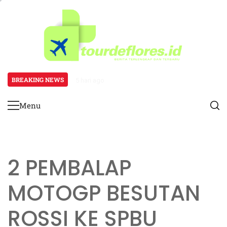
Skip
to
content
BREAKING NEWS
5 hari ago
Endrick Jadi Sorotan Berkat Perform
Menu
Primary
Menu
2 PEMBALAP
MOTOGP BESUTAN
ROSSI KE SPBU