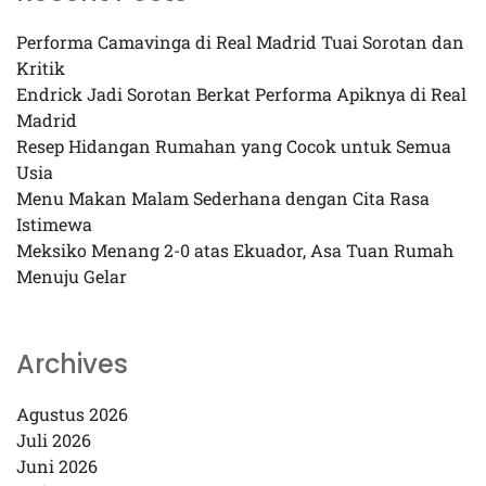
Performa Camavinga di Real Madrid Tuai Sorotan dan
Kritik
Endrick Jadi Sorotan Berkat Performa Apiknya di Real
Madrid
Resep Hidangan Rumahan yang Cocok untuk Semua
Usia
Menu Makan Malam Sederhana dengan Cita Rasa
Istimewa
Meksiko Menang 2-0 atas Ekuador, Asa Tuan Rumah
Menuju Gelar
Archives
Agustus 2026
Juli 2026
Juni 2026