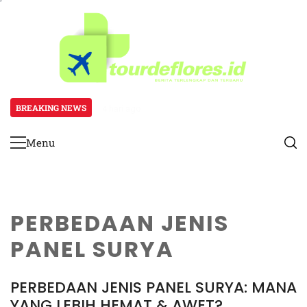
Skip
to
content
BREAKING NEWS
4 hari ago
Endrick Jadi Sorotan Berkat Perform
Menu
Primary
Menu
PERBEDAAN JENIS
PANEL SURYA
PERBEDAAN JENIS PANEL SURYA: MANA
YANG LEBIH HEMAT & AWET?