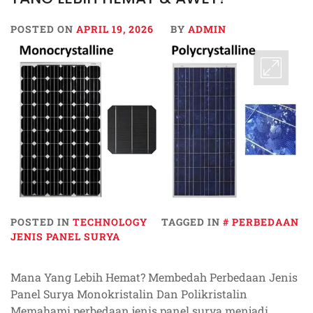
POSTED ON
APRIL 19, 2026
BY
ADMIN
POSTED IN
TECHNOLOGY
TAGGED IN
PERBEDAAN
JENIS PANEL SURYA
Mana Yang Lebih Hemat? Membedah Perbedaan Jenis
Panel Surya Monokristalin Dan Polikristalin
Memahami perbedaan jenis panel surya menjadi