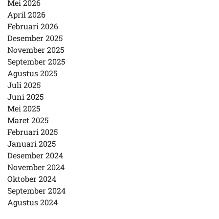
Mei 2026
April 2026
Februari 2026
Desember 2025
November 2025
September 2025
Agustus 2025
Juli 2025
Juni 2025
Mei 2025
Maret 2025
Februari 2025
Januari 2025
Desember 2024
November 2024
Oktober 2024
September 2024
Agustus 2024