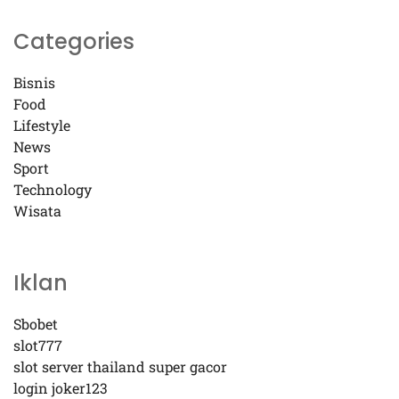
Categories
Bisnis
Food
Lifestyle
News
Sport
Technology
Wisata
Iklan
Sbobet
slot777
slot server thailand super gacor
login joker123