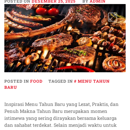
POSTED ON
DESEMBER 25, 2025
BY
ADMIN
POSTED IN
FOOD
TAGGED IN
MENU TAHUN
BARU
Inspirasi Menu Tahun Baru yang Lezat, Praktis, dan
Penuh Makna Tahun Baru merupakan momen
istimewa yang sering dirayakan bersama keluarga
dan sahabat terdekat. Selain menjadi waktu untuk