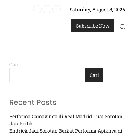
Saturday, August 8, 2026
Subscribe Now
Cari
Cari
Recent Posts
Performa Camavinga di Real Madrid Tuai Sorotan
dan Kritik
Endrick Jadi Sorotan Berkat Performa Apiknya di