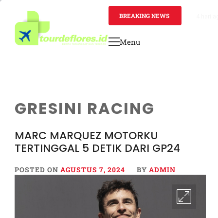
Skip
to
BREAKING NEWS
4 hari 
content
Menu
Primary
Menu
GRESINI RACING
MARC MARQUEZ MOTORKU
TERTINGGAL 5 DETIK DARI GP24
POSTED ON
AGUSTUS 7, 2024
BY
ADMIN