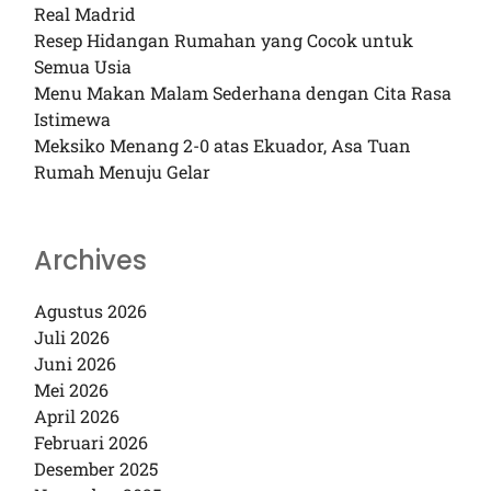
Real Madrid
Resep Hidangan Rumahan yang Cocok untuk
Semua Usia
Menu Makan Malam Sederhana dengan Cita Rasa
Istimewa
Meksiko Menang 2-0 atas Ekuador, Asa Tuan
Rumah Menuju Gelar
Archives
Agustus 2026
Juli 2026
Juni 2026
Mei 2026
April 2026
Februari 2026
Desember 2025